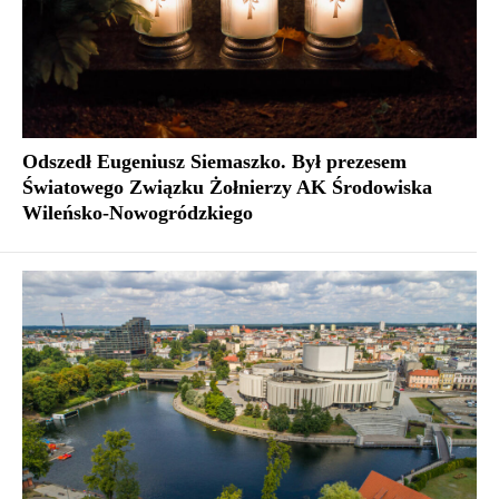
Odszedł Eugeniusz Siemaszko. Był prezesem
Światowego Związku Żołnierzy AK Środowiska
Wileńsko-Nowogródzkiego