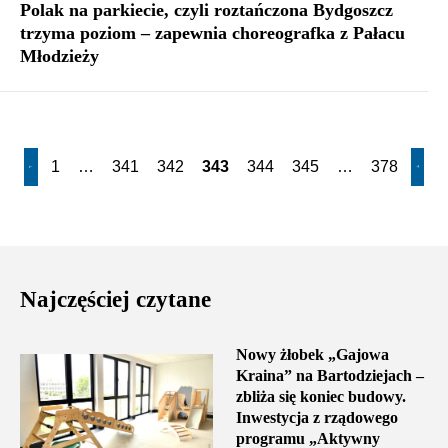
Polak na parkiecie, czyli roztańczona Bydgoszcz
trzyma poziom – zapewnia choreografka z Pałacu
Młodzieży
1
…
341
342
343
344
345
…
378
Najczęściej czytane
Nowy żłobek „Gajowa
Kraina” na Bartodziejach –
zbliża się koniec budowy.
Inwestycja z rządowego
programu „Aktywny