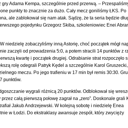
z gry Adama Kempa, szczególnie przed przerwą. – Przespaliśm
cone punkty to znacznie za dużo. Cały mecz goniliśmy ŁKS. Po
ona, ale zablokował się nam atak. Sądzę, że ta seria będzie dłu
ierwszego pojedynku Grzegorz Skiba, szkoleniowiec Enei Abr
ę. W niedzielę zobaczyliśmy inną Astorię, choć początek mógł n
e zaczęli od prowadzenia 5:0, a potem stracili 14 punktów z r
pierwszą kwartę i początek drugiej. Odrabianie strat rozpoczęło s
ększą rolę odegrali Patryk Kędel a szczególnie Karol Gruszecki,
ielnego meczu. Po jego trafieniu w 17 min był remis 30:30. Gr
17 punktów.
oszczanie wygrali różnicą 20 punktów. Odblokował się wresz
 przez całą pierwszą połowę zagrał na „zero”. Doskonale grali 
trafiał Jakub Andrzejewski. W kolejną sobotę i niedzielę Enea
nie w Łodzi. Do ekstraklasy awansuje zespół, który zwycięży