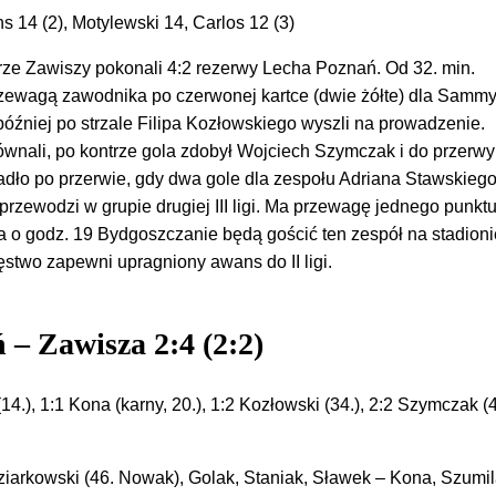
s 14 (2), Motylewski 14, Carlos 12 (3)
łkarze Zawiszy pokonali 4:2 rezerwy Lecha Poznań. Od 32. min.
rzewagą zawodnika po czerwonej kartce (dwie żółte) dla Samm
później po strzale Filipa Kozłowskiego wyszli na prowadzenie.
wnali, po kontrze gola zdobył Wojciech Szymczak i do przerwy
adło po przerwie, gdy dwa gole dla zespołu Adriana Stawskiego 
rzewodzi w grupie drugiej III ligi. Ma przewagę jednego punkt
 o godz. 19 Bydgoszczanie będą gościć ten zespół na stadioni
ęstwo zapewni upragniony awans do II ligi.
 – Zawisza 2:4 (2:2)
14.), 1:1 Kona (karny, 20.), 1:2 Kozłowski (34.), 2:2 Szymczak (4
ziarkowski (46. Nowak), Golak, Staniak, Sławek – Kona, Szumil