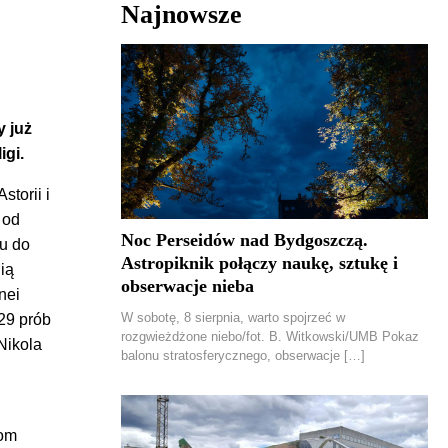
Najnowsze
y już
igi.
torii i
 od
Noc Perseidów nad Bydgoszczą.
ku do
Astropiknik połączy naukę, sztukę i
ią
obserwacje nieba
nei
W sobotę, 8 sierpnia, warto spojrzeć w
 29 prób
rozgwieżdżone niebo/fot. B. Witkowski/UMB Pokaz
 Nikola
balonu stratosferycznego, obserwacje […]
zom