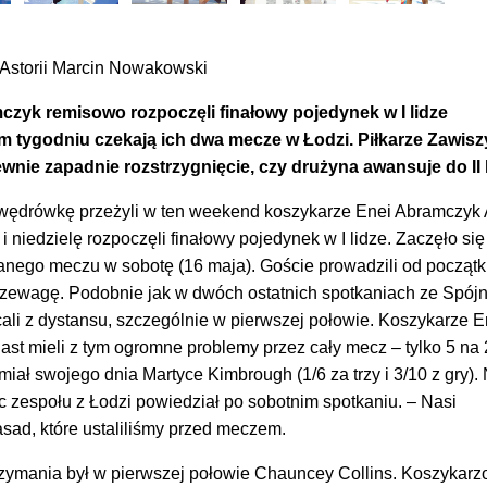
Astorii Marcin Nowakowski
zyk remisowo rozpoczęli finałowy pojedynek w I lidze
m tygodniu czekają ich dwa mecze w Łodzi. Piłkarze Zawisz
ewnie zapadnie rozstrzygnięcie, czy drużyna awansuje do II l
 wędrówkę przeżyli w ten weekend koszykarze Enei Abramczyk As
i niedzielę rozpoczęli finałowy pojedynek w I lidze. Zaczęło się
danego meczu w sobotę (16 maja). Goście prowadzili od począt
rzewagę. Podobnie jak w dwóch ostatnich spotkaniach ze Spójn
ali z dystansu, szczególnie w pierwszej połowie. Koszykarze E
ast mieli z tym ogromne problemy przez cały mecz – tylko 5 na
 miał swojego dnia Martyce Kimbrough (1/6 za trzy i 3/10 z gry).
 zespołu z Łodzi powiedział po sobotnim spotkaniu. – Nasi
asad, które ustaliliśmy przed meczem.
trzymania był w pierwszej połowie Chauncey Collins. Koszykar