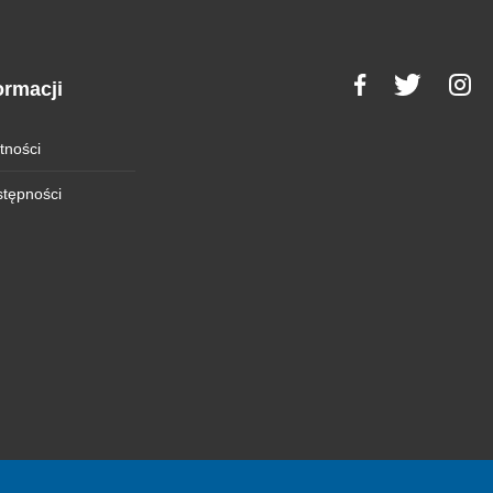
ormacji
tności
stępności