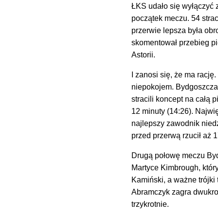
ŁKS udało się wyłączyć 
początek meczu. 54 stra
przerwie lepsza była obr
skomentował przebieg p
Astorii.
I zanosi się, że ma racj
niepokojem. Bydgoszczani
stracili koncept na całą 
12 minuty (14:26). Najwi
najlepszy zawodnik niedz
przed przerwą rzucił aż 
Drugą połowę meczu Bydg
Martyce Kimbrough, który
Kamiński, a ważne trójki 
Abramczyk zagra dwukrot
trzykrotnie.