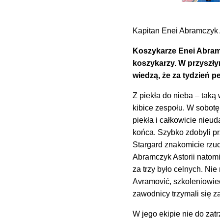
Kapitan Enei Abramczyk 
Koszykarze Enei Abramc
koszykarzy. W przyszły
wiedzą, że za tydzień p
Z piekła do nieba – taką
kibice zespołu. W sobotę 
piekła i całkowicie nieu
końca. Szybko zdobyli p
Stargard znakomicie rzuc
Abramczyk Astorii natomi
za trzy było celnych. Nie
Avramović, szkoleniowiec
zawodnicy trzymali się z
W jego ekipie nie do za