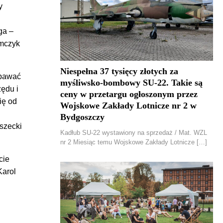
y
ga –
amczyk
Niespełna 37 tysięcy złotych za
apawać
myśliwsko-bombowy SU-22. Takie są
zędu i
ceny w przetargu ogłoszonym przez
ię od
Wojskowe Zakłady Lotnicze nr 2 w
Bydgoszczy
uszecki
Kadłub SU-22 wystawiony na sprzedaż / Mat. WZL
nr 2 Miesiąc temu Wojskowe Zakłady Lotnicze […]
cie
Karol