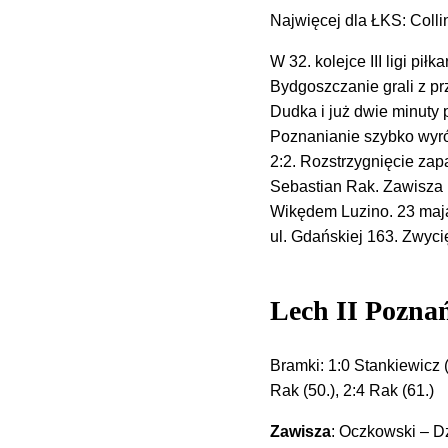
Najwięcej dla ŁKS: Collin
W 32. kolejce III ligi pi
Bydgoszczanie grali z p
Dudka i już dwie minuty 
Poznanianie szybko wyró
2:2. Rozstrzygnięcie zap
Sebastian Rak. Zawisza p
Wikędem Luzino. 23 maja
ul. Gdańskiej 163. Zwyci
Lech II Poznań
Bramki: 1:0 Stankiewicz (
Rak (50.), 2:4 Rak (61.)
Zawisza
: Oczkowski – D