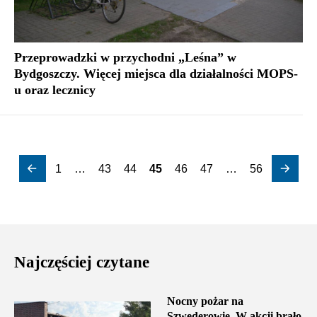
Przeprowadzki w przychodni „Leśna” w
Bydgoszczy. Więcej miejsca dla działalności MOPS-
u oraz lecznicy
1
…
43
44
45
46
47
…
56
Najczęściej czytane
Nocny pożar na
Szwederowie. W akcji brało