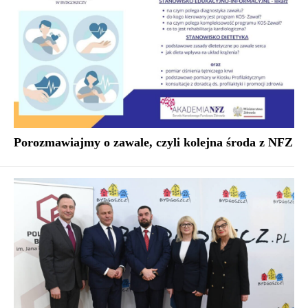
Porozmawiajmy o zawale, czyli kolejna środa z NFZ