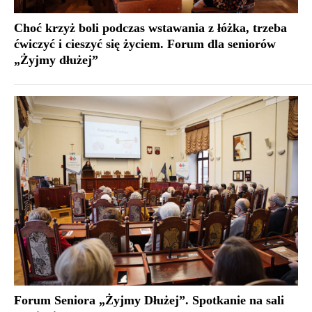
Choć krzyż boli podczas wstawania z łóżka, trzeba
ćwiczyć i cieszyć się życiem. Forum dla seniorów
„Żyjmy dłużej”
Forum Seniora „Żyjmy Dłużej”. Spotkanie na sali