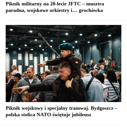
Piknik militarny na 20-lecie JFTC – musztra
paradna, wojskowe orkiestry i… grochówka
Piknik wojskowy i specjalny tramwaj. Bydgoszcz –
polska stolica NATO świętuje jubileusz